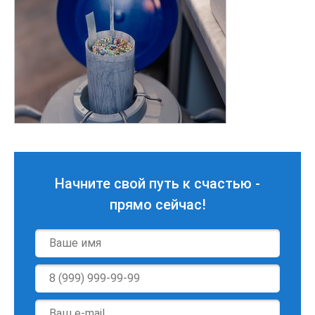
Начните свой путь к счастью -
прямо сейчас!
Имя
*
Телефон
*
E-