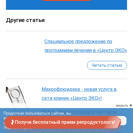
Другие статьи
Специальное предложение по
программам лечения в «Центр ЭКО»
Читать статью
Микрофлюидика - новая услуга в
сети клиник «Центр ЭКО»!
Отбор сперматозоидов методом
микрофлюидики с использованием
🤰Получи бесплатный прием репродуктолога!
чипов – методика, которая имеет