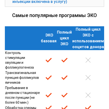
инъекции включена в услугу)
Самые популярные программы ЭКО
Полный цикл
Полный
ЭКО
ЭКО с
цикл
базовая
использованием
ЭКО
ооцитов донора
Контроль
стимуляции
овуляции и
фолликулогенеза
Трансвагинальная
пункция фолликулов
яичников
Пребывание в
дневном стационаре
после пункции (не
более 60 мин.)
Обработка спермы