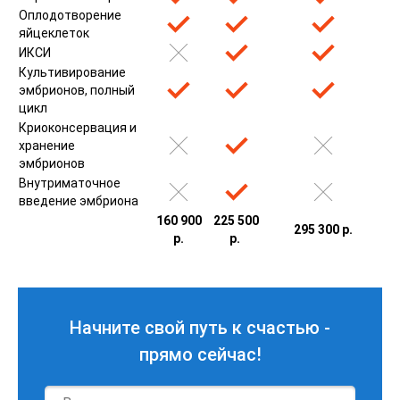
Оплодотворение
яйцеклеток
ИКСИ
Культивирование
эмбрионов, полный
цикл
Криоконсервация и
хранение
эмбрионов
Внутриматочное
введение эмбриона
160 900
225 500
295 300 р.
р.
р.
Начните свой путь к счастью -
прямо сейчас!
Имя