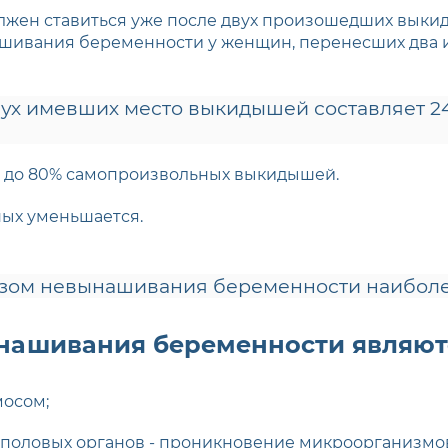
должен ставиться уже после двух произошедших выки
шивания беременности у женщин, перенесших два 
ух имевших место выкидышей составляет 2
0 до 80% самопроизвольных выкидышей.
ьных уменьшается.
зом невынашивания беременности наиболее 
ашивания беременности являют
мосом;
половых органов - проникновение микроорганизмов