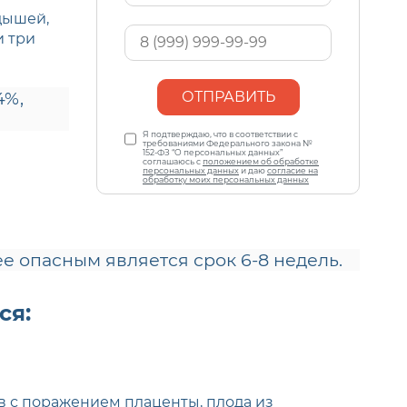
*
дышей,
Ваш
и три
телефон
*
4%,
Персональные
Я подтверждаю, что в соответствии с
данные
требованиями Федерального закона №
*
152-ФЗ “О персональных данных”
соглашаюсь с
положением об обработке
персональных данных
и даю
согласие на
обработку моих персональных данных
опасным является срок 6-8 недель.
ся:
 с поражением плаценты, плода из