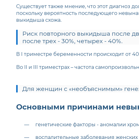
Существует также мнение, что этот диагноз 
поскольку вероятность последующего невына
выкидыша схожа.
Риск повторного выкидыша после дв
после трех - 30%, четырех - 40%.
В I триместре беременности происходит от 4
Во II и III триместрах – частота самопроизвол
Для женщин с «необъяснимым» гене
Основными причинами невын
генетические факторы - аномалии хро
воспалительные заболевания женских 