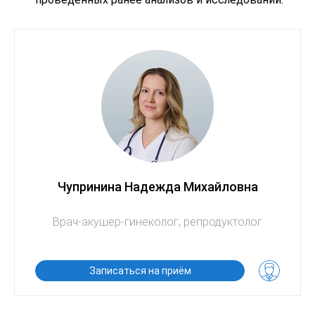
Чупринина Надежда Михайловна
Врач-акушер-гинеколог, репродуктолог
Записаться на приём