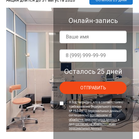
Онлайн-запись
Имя
*
Ваш
телефон
*
Осталось 25 дней
Персональные
Я подтверждаю, что в соответствии с
данные
требованиями Федерального закона
*
№ 152-ФЗ “О персональных данных”
соглашаюсь с
положением об
обработке персональных данных
и
даю
согласие на обработку моих
персональных данных