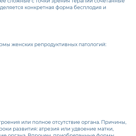
лее сложные с точки зрения терапии сочетанные
еделяется конкретная форма бесплодия и
рмы женских репродуктивных патологий:
троения или полное отсутствие органа. Причины,
оки развития: атрезия или удвоение матки,
ние органа. Впрочем, приобретенные формы