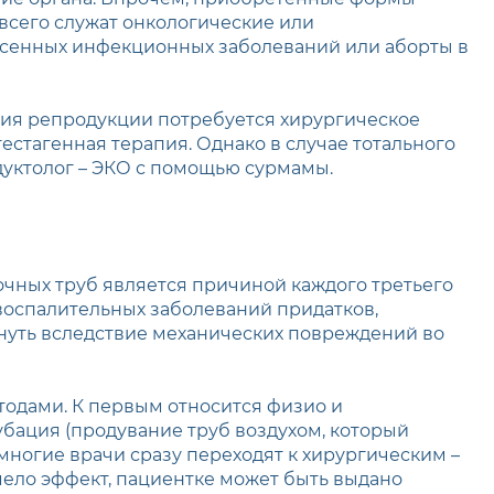
всего служат онкологические или
есенных инфекционных заболеваний или аборты в
ния репродукции потребуется хирургическое
естагенная терапия. Однако в случае тотального
дуктолог – ЭКО с помощью сурмамы.
очных труб является причиной каждого третьего
воспалительных заболеваний придатков,
кнуть вследствие механических повреждений во
одами. К первым относится физио и
бация (продувание труб воздухом, который
многие врачи сразу переходят к хирургическим –
мело эффект, пациентке может быть выдано