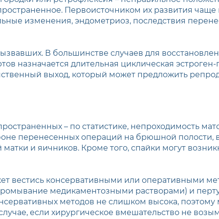
пространенное. Первоисточником их развития чаще 
льные изменения, эндометриоз, последствия перен
вызвавших. В большинстве случаев для восстановле
тов назначается длительная циклическая эстроген-г
нственный выход, который может предложить репро
ространенных – по статистике, непроходимость мат
а фоне перенесенных операций на брюшной полости, 
 матки и яичников. Кроме того, спайки могут возни
ет вестись консервативными или оперативными мет
промывание медикаментозными растворами) и перту
онсервативных методов не слишком высока, поэтому 
случае, если хирургическое вмешательство не возы