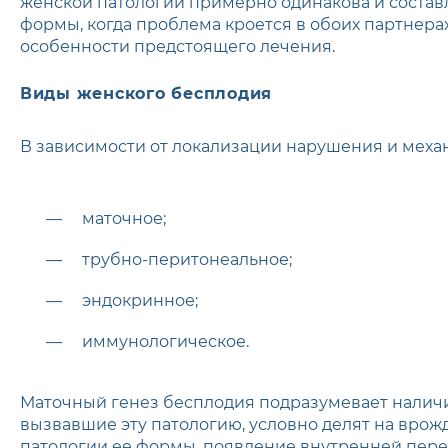
женской патологии примерно одинакова и составл
формы, когда проблема кроется в обоих партнера
особенности предстоящего лечения.
Виды женского бесплодия
В зависимости от локализации нарушения и мех
маточное;
трубно-перитонеальное;
эндокринное;
иммунологическое.
Маточный генез бесплодия подразумевает наличие
вызвавшие эту патологию, условно делят на врож
патологии ее формы, появление внутренней пер