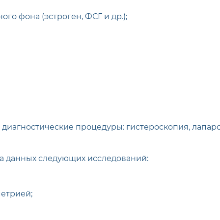
го фона (эстроген, ФСГ и др.);
 диагностические процедуры: гистероскопия, лапаро
а данных следующих исследований:
метрией;