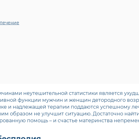
 лечение
ричинами неутешительной статистики является ухуд
тивной функции мужчин и женщин детородного возра
ке и надлежащей терапии поддаются успешному лече
оим образом не улучшит ситуацию. Достаточно найти
ованную помощь – и счастье материнства непременн
бесплодия