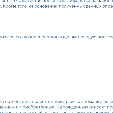
яет по 40%, а оставшиеся 20% приходятся на наибо
х. Кроме того, на основании полученных данных опр
анизмов его возникновения выделяют следующие фо
 патологии в полости матки, а также аномалии ее с
денные и приобретенные. К врожденным относят пор
егородки или ретрофлексия – неправильное положе