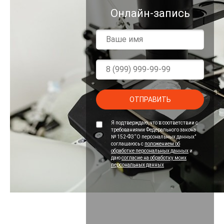
Онлайн-запись
Имя
*
Ваш
телефон
*
Персональные
Я подтверждаю, что в соответствии с
данные
требованиями Федерального закона
*
№ 152-ФЗ “О персональных данных”
соглашаюсь с
положением об
обработке персональных данных
и
даю
согласие на обработку моих
персональных данных