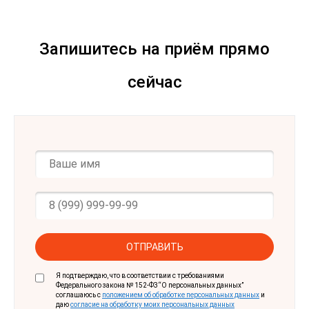
Запишитесь на приём прямо
сейчас
Имя
*
Ваш
телефон
*
Персональные
Я подтверждаю, что в соответствии с требованиями
данные
Федерального закона № 152-ФЗ “О персональных данных”
*
соглашаюсь с
положением об обработке персональных данных
и
даю
согласие на обработку моих персональных данных