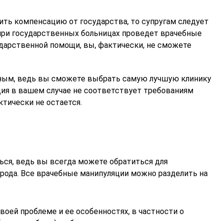
ить компенсацию от государства, то супругам следует
 при государственных больницах проведет врачебные
ударственной помощи, вы, фактически, не сможете
шным, ведь вы сможете выбрать самую лучшую клинику
дия в вашем случае не соответствует требованиям
ктически не остается.
ься, ведь вы всегда можете обратиться для
рода. Все врачебные манипуляции можно разделить на
Павлюченкова Светлана
Песегова 
воей проблеме и ее особенностях, в частности о
Михайловна
Владимир