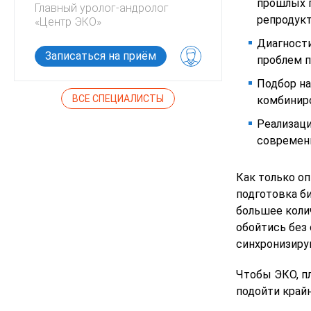
прошлых п
Главный уролог-андролог
Ведущий эм
репродукт
«Центр ЭКО»
Диагност
Записаться на приём
Записатьс
проблем п
Подбор на
ВСЕ СПЕЦИАЛИСТЫ
комбиниро
Реализаци
современн
Как только оп
подготовка б
большее коли
обойтись без 
синхронизиру
Чтобы ЭКО, п
подойти край