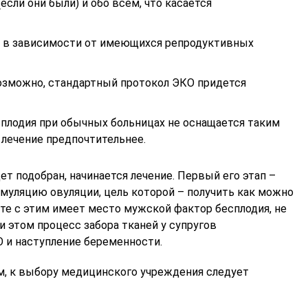
сли они были) и обо всем, что касается
Директор по эмбриологии
Врач-акушер
«Центр ЭКО»
репродуктол
Кандидат биологических наук
врач УЗД
, в зависимости от имеющихся репродуктивных
Записаться на приём
Записатьс
Возможно, стандартный протокол ЭКО придется
сплодия при обычных больницах не оснащается таким
лечение предпочтительнее.
т подобран, начинается лечение. Первый его этап –
имуляцию овуляции, цель которой – получить как можно
те с этим имеет место мужской фактор бесплодия, не
ри этом процесс забора тканей у супругов
 и наступление беременности.
м, к выбору медицинского учреждения следует