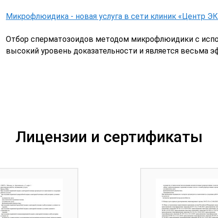
Микрофлюидика - новая услуга в сети клиник «Центр ЭК
Отбор сперматозоидов методом микрофлюидики с испол
высокий уровень доказательности и является весьма э
Лицензии и сертификаты