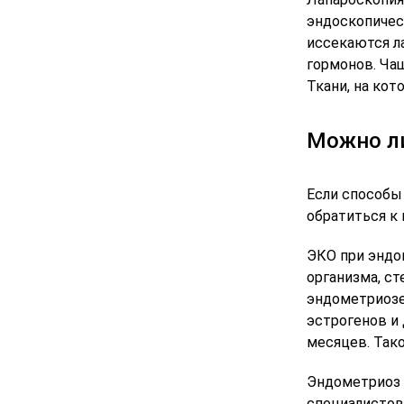
эндоскопичес
иссекаются л
гормонов. Ча
Ткани, на ко
Можно ли
Если способы
обратиться к
ЭКО при эндо
организма, с
эндометриозе
эстрогенов и
месяцев. Так
Эндометриоз 
специалистов