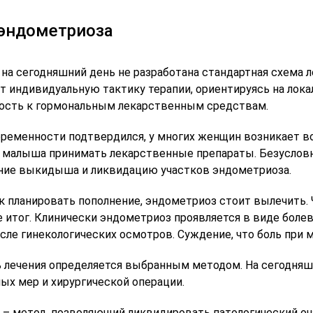
эндометриоза
на сегодняшний день не разработана стандартная схема л
т индивидуальную тактику терапии, ориентируясь на лок
ость к гормональным лекарственным средствам.
еременности подтвердился, у многих женщин возникает в
малыша принимать лекарственные препараты. Безусловн
ие выкидыша и ликвидацию участков эндометриоза.
ак планировать пополнение, эндометриоз стоит вылечить
е итог. Клинически эндометриоз проявляется в виде боле
ле гинекологических осмотров. Суждение, что боль при м
 лечения определяется выбранным методом. На сегодняш
ых мер и хирургической операции.
 – метод, позволяющий ликвидировать патологический оч