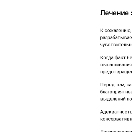
Лечение 
К сожалению, 
разрабатывае
чувствительн
Когда факт б
вынашивания 
предотвращен
Перед тем, к
благоприятне
выделений пос
Адекватность
консервативн
Лапароскопия