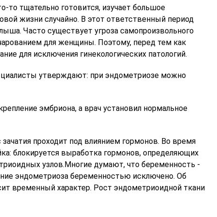
о-то тщательно готовится, изучает большое
вой жизни случайно. В этот ответственный период
лыша. Часто существует угроза самопроизвольного
чарованием для женщины. Поэтому, перед тем как
ние для исключения гинекологических патологий.
пециалисты утверждают: при эндометриозе можно
крепление эмбриона, а врач установил нормальное
зачатия проходит под влиянием гормонов. Во время
ка: блокируется выработка гормонов, определяющих
триоидных узлов.Многие думают, что беременность -
чение эндометриоза беременностью исключено. Об
сит временный характер. Рост эндометриоидной ткани
Колязин Максим
Чупринина
Алексеевич
Михайлов