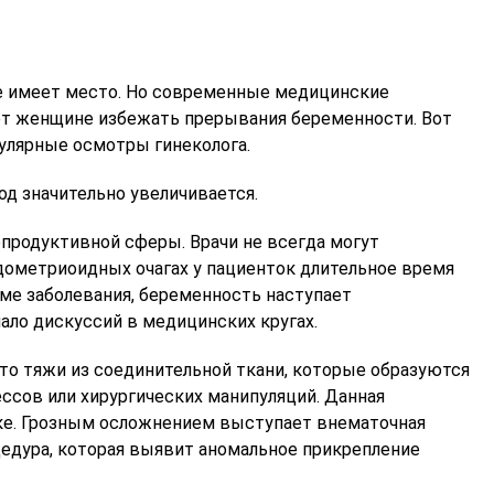
Главный уролог-андролог
Врач-акушер
«Центр ЭКО»
репродукто
Записаться на приём
Записатьс
е имеет место. Но современные медицинские
ет женщине избежать прерывания беременности. Вот
улярные осмотры гинеколога.
лод значительно увеличивается.
продуктивной сферы. Врачи не всегда могут
дометриоидных очагах у пациенток длительное время
рме заболевания, беременность наступает
ло дискуссий в медицинских кругах.
то тяжи из соединительной ткани, которые образуются
ссов или хирургических манипуляций. Данная
тке. Грозным осложнением выступает внематочная
цедура, которая выявит аномальное прикрепление