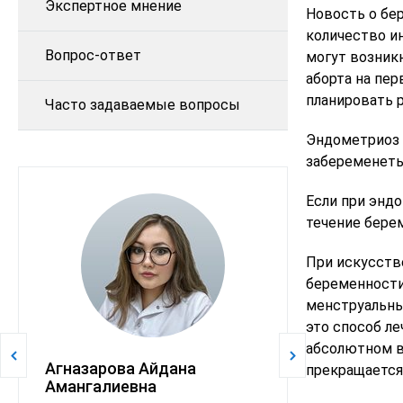
Экспертное мнение
Новость о бе
количество и
Вопрос-ответ
могут возник
аборта на пе
планировать 
Часто задаваемые вопросы
Эндометриоз 
забеременеть
Если при энд
течение бере
При искусств
беременности
менструальны
это способ л
абсолютном в
Агназарова Айдана
Павлюченк
прекращается
Амангалиевна
Михайловн