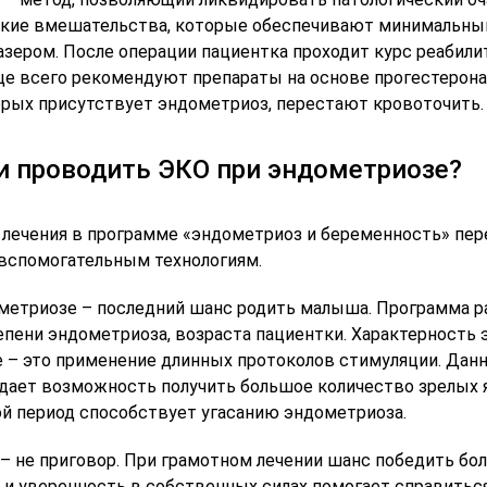
кие вмешательства, которые обеспечивают минимальны
азером. После операции пациентка проходит курс реабили
ще всего рекомендуют препараты на основе прогестерона
торых присутствует эндометриоз, перестают кровоточить.
 проводить ЭКО при эндометриозе?
 лечения в программе «эндометриоз и беременность» пере
 вспомогательным технологиям.
метриозе – последний шанс родить малыша. Программа р
тепени эндометриоза, возраста пациентки. Характерность
 – это применение длинных протоколов стимуляции. Дан
 дает возможность получить большое количество зрелых 
ой период способствует угасанию эндометриоза.
– не приговор. При грамотном лечении шанс победить б
 и уверенность в собственных силах помогает справиться