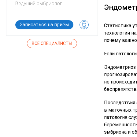
Ведущий эмбриолог
Директор по
Эндометр
«Центр ЭКО»
Кандидат би
Записаться на приём
Записатьс
Статистика у
технологии н
почему важно
ВСЕ СПЕЦИАЛИСТЫ
Если патологи
Эндометриоз 
прогнозирова
не происходи
беспрепятств
Последствия 
в маточных т
патология сл
беременность
эмбриона и об