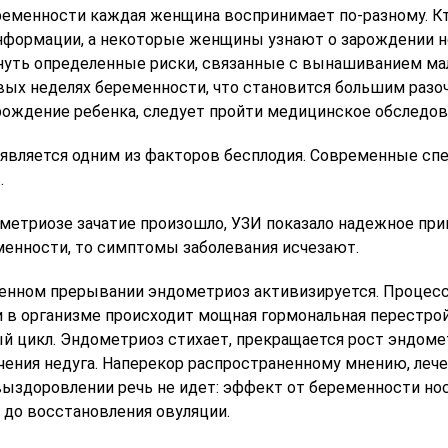
ременности каждая женщина воспринимает по-разному. Кт
нформации, а некоторые женщины узнают о зарождении но
нуть определенные риски, связанные с вынашиванием ма
рвых неделях беременности, что становится большим разо
рождение ребенка, следует пройти медицинское обследова
является одним из факторов бесплодия. Современные с
.
ометриозе зачатие произошло, УЗИ показало надежное при
менности, то симптомы заболевания исчезают.
енном прерывании эндометриоз активизируется. Процесс 
 в организме происходит мощная гормональная перестрой
й цикл. Эндометриоз стихает, прекращается рост эндоме
ечения недуга. Наперекор распространенному мнению, ле
ыздоровлении речь не идет: эффект от беременности но
ова Светлана
Песегова Евгения
 до восстановления овуляции.
а
Владимировна