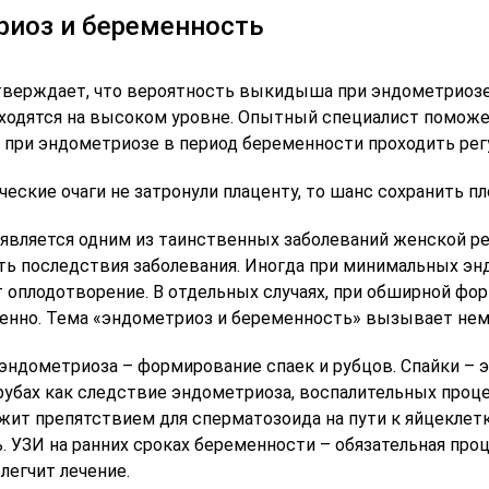
 эмбриологии
Врач-акушер-гинеколог,
иоз и беременность
репродуктолог, эндокринолог,
ологических наук
врач УЗД
я на приём
Записаться на приём
тверждает, что вероятность выкидыша при эндометриоз
аходятся на высоком уровне. Опытный специалист помож
 при эндометриозе в период беременности проходить рег
ческие очаги не затронули плаценту, то шанс сохранить п
является одним из таинственных заболеваний женской ре
ть последствия заболевания. Иногда при минимальных эн
т оплодотворение. В отдельных случаях, при обширной фо
енно. Тема «эндометриоз и беременность» вызывает нема
эндометриоза – формирование спаек и рубцов. Спайки – э
рубах как следствие эндометриоза, воспалительных проце
ужит препятствием для сперматозоида на пути к яйцекле
. УЗИ на ранних сроках беременности – обязательная про
легчит лечение.