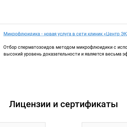
Микрофлюидика - новая услуга в сети клиник «Центр ЭК
Отбор сперматозоидов методом микрофлюидики с испол
высокий уровень доказательности и является весьма э
Лицензии и сертификаты