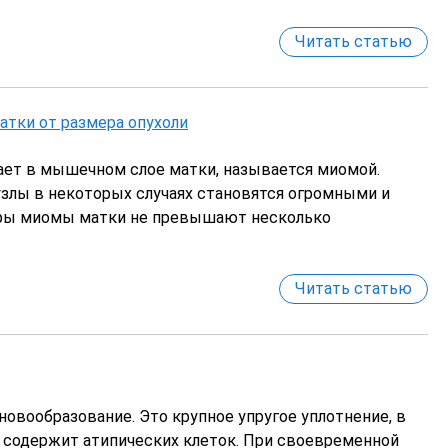
Читать статью
атки от размера опухоли
ает в мышечном слое матки, называется миомой.
злы в некоторых случаях становятся огромными и
еры миомы матки не превышают несколько
Читать статью
Песегова Евгения
Агназаров
овообразование. Это крупное упругое уплотнение, в
Владимировна
Амангалие
 содержит атипических клеток. При своевременной