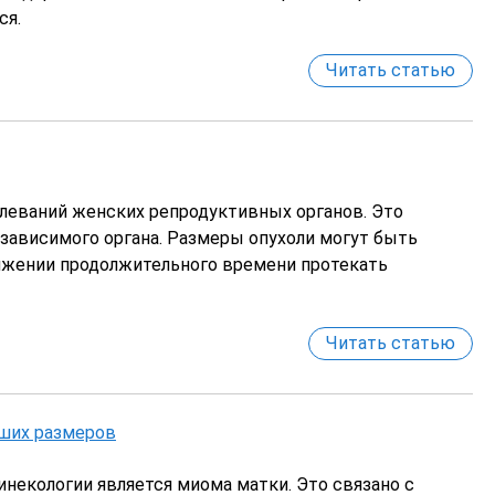
Врач-акушер-гинеколог,
Ведущий эм
ся.
репродуктолог, эндокринолог,
врач УЗД
Читать статью
Записаться на приём
Записатьс
леваний женских репродуктивных органов. Это
зависимого органа. Размеры опухоли могут быть
яжении продолжительного времени протекать
Читать статью
ьших размеров
некологии является миома матки. Это связано с