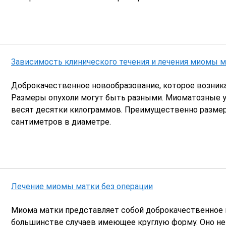
Зависимость клинического течения и лечения миомы м
Доброкачественное новообразование, которое возник
Размеры опухоли могут быть разными. Миоматозные у
весят десятки килограммов. Преимущественно разм
сантиметров в диаметре.
Лечение миомы матки без операции
ова Светлана
Чупринина Надежда
Миома матки представляет собой доброкачественное н
а
Михайловна
большинстве случаев имеющее круглую форму. Оно не