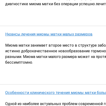
 эмбриологии
Врач-акушер-гинеколог,
диагностике миома матки без операции успешно лечит
репродуктолог
ологических наук
я на приём
Записаться на приём
Нюансы лечения миомы матки малых размеров
Миома матки занимает второе место в структуре забо
истинно доброкачественное новообразование гормоно
разными. Миома матки малого размера может на прот
бессимптомно.
Особенности клинического течения миомы матки бол
Одной из наиболее актуальных проблем современной ги