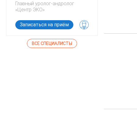
Главный уролог-андролог
Директор по
«Центр ЭКО»
«Центр ЭКО»
Кандидат би
Записаться на приём
Записатьс
ВСЕ СПЕЦИАЛИСТЫ