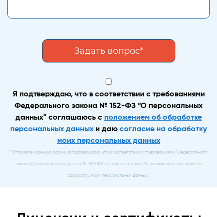
Персональные
данные
Я подтверждаю, что в соответствии с требованиями
*
Федерального закона № 152-ФЗ “О персональных
данных” соглашаюсь с
положением об обработке
персональных данных
и даю
согласие на обработку
моих персональных данных
*Отправляя данную форму, я подтверждаю, что в соответствии с требованиями “Федерального
закона О персональных данных № 152-ФЗ” и в соответствии с Условиями даю согласие на
обработку моих персональных данных.