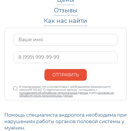
Отзывы
Как нас найти
Имя
*
Ваш
телефон
*
Персональные
Я подтверждаю, что в соответствии с требованиями Федерального
данные
закона № 152-ФЗ “О персональных данных” соглашаюсь с
*
положением об обработке персональных данных
и даю
согласие на
обработку моих персональных данных
Помощь специалиста андролога необходима при
нарушениях работы органов половой системы у
мужчин.