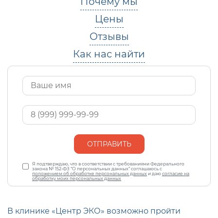
Почему мы
Цены
Отзывы
Как нас найти
Имя
*
Ваш
телефон
*
Персональные
Я подтверждаю, что в соответствии с требованиями Федерального
данные
закона № 152-ФЗ “О персональных данных” соглашаюсь с
*
положением об обработке персональных данных
и даю
согласие на
обработку моих персональных данных
В клинике «Центр ЭКО» возможно пройти