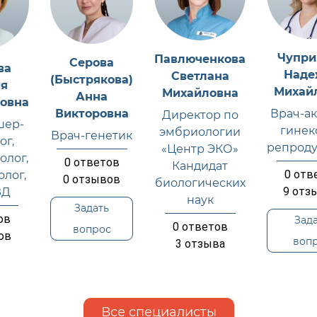
Чупри
Павлюченкова
Серова
ва
Наде
Светлана
(Быстрякова)
ия
Михай
Михайловна
Анна
овна
Викторовна
Врач-а
Директор по
шер-
гинек
эмбриологии
Врач-генетик
ог,
репроду
«Центр ЭКО»
олог,
0
ответов
Кандидат
0
отв
лог,
0
отзывов
биологических
9
отз
ЗД
наук
Задать
ов
Зад
0
ответов
вопрос
ов
воп
3
отзыва
Все специалисты