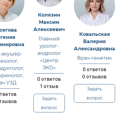
Колязин
Максим
Алексеевич
сегова
Ковальская
вгения
Главный
Валерия
имировна
уролог-
Александровна
андролог
-акушер-
Врач-генетик
«Центр
еколог,
ЭКО»
дуктолог,
0
ответов
кринолог,
0
отзывов
0
ответов
ач УЗД
1
отзыв
Задать
тветов
вопрос
Задать
тзывов
вопрос