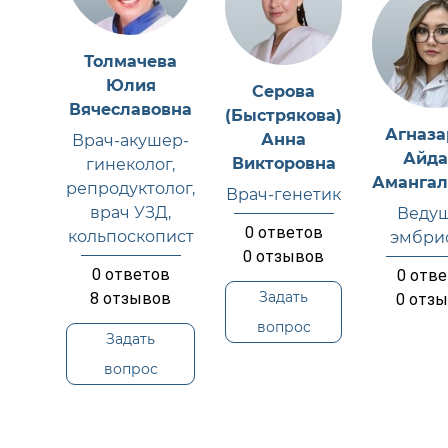
Толмачева
Юлия
Серова
Вячеславовна
(Быстрякова)
Агназа
Анна
Врач-акушер-
Айда
Викторовна
гинеколог,
Амангал
репродуктолог,
Врач-генетик
врач УЗД,
Веду
0
ответов
кольпоскопист
эмбри
0
отзывов
0
ответов
0
отве
Задать
8
отзывов
0
отзы
вопрос
Задать
вопрос