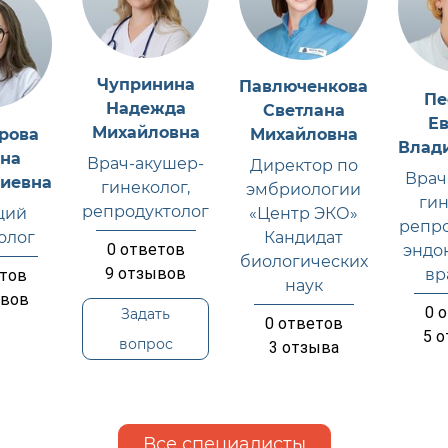
Чупринина
Павлюченкова
Пе
Надежда
Светлана
Е
Михайловна
рова
Михайловна
Влад
на
Врач-акушер-
Директор по
Врач
иевна
гинеколог,
эмбриологии
гин
репродуктолог
щий
«Центр ЭКО»
репро
олог
Кандидат
0
ответов
эндо
биологических
9
отзывов
вр
тов
наук
вов
0
о
Задать
0
ответов
5
о
вопрос
3
отзыва
Все специалисты