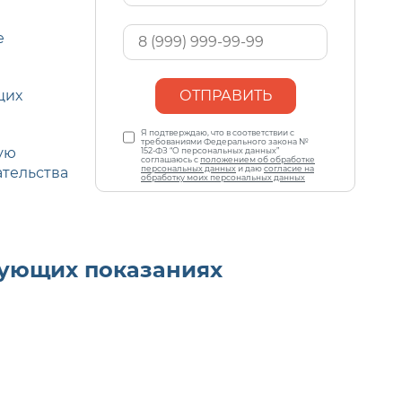
*
Ваш
е
телефон
*
щих
Персональные
Я подтверждаю, что в соответствии с
данные
требованиями Федерального закона №
ую
*
152-ФЗ “О персональных данных”
соглашаюсь с
положением об обработке
персональных данных
и даю
согласие на
ательства
обработку моих персональных данных
дующих показаниях