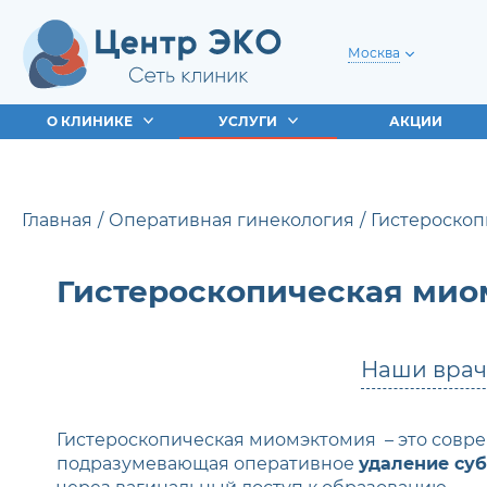
Москва
О КЛИНИКЕ
УСЛУГИ
АКЦИИ
Главная
Оперативная гинекология
Гистероско
Гистероскопическая мио
Наши вра
Гистероскопическая миомэктомия – это совр
подразумевающая оперативное
удаление су