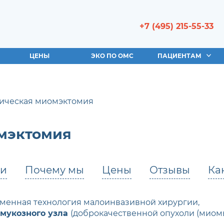
+7 (495) 215-55-33
ЦЕНЫ
ЭКО ПО ОМС
ПАЦИЕНТАМ
пическая миомэктомия
мэктомия
чи
Почему мы
Цены
Отзывы
Ка
еменная технология малоинвазивной хирургии,
бмукозного узла
(доброкачественной опухоли (миомы