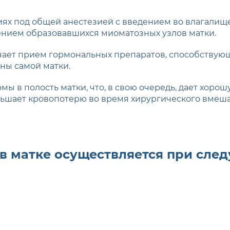
иях под общей анестезией с введением во влагалищ
ением образовавшихся миоматозных узлов матки.
ачает прием гормональных препаратов, способствую
ны самой матки.
ы в полость матки, что, в свою очередь, дает хорош
ньшает кровопотерю во время хирургического вмеш
 в матке осуществляется при сле