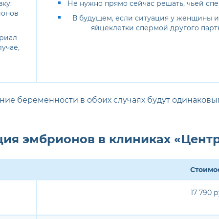
ку:
Не нужно прямо сейчас решать, чьей сп
ионов
В будущем, если ситуация у женщины и
яйцеклетки спермой другого парт
ериал
учае,
ение беременности в обоих случаях будут одинаковы
ция эмбрионов в клиниках «Цент
Стоимо
17 790 р