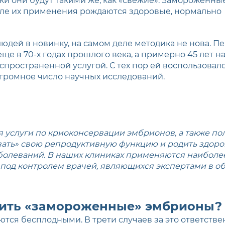
ки они будут такими же, как «свежие». Замороженны
сле их применения рождаются здоровые, нормально
людей в новинку, на самом деле методика не нова. П
 в 70-х годах прошлого века, а примерно 45 лет н
пространенной услугой. С тех пор ей воспользовал
громное число научных исследований.
 услуги по криоконсервации эмбрионов, а также по
вать» свою репродуктивную функцию и родить здор
аболеваний. В наших клиниках применяются наибол
 под контролем врачей, являющихся экспертами в 
анить «замороженные» эмбрионы?
ляются бесплодными. В трети случаев за это ответс