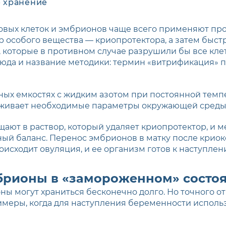
 хранение
овых клеток и эмбрионов чаще всего применяют пр
 особого вещества — криопротектора, а затем быст
 которые в противном случае разрушили бы все клет
юда и название методики: термин «витрификация» пр
ых емкостях с жидким азотом при постоянной темпе
рживает необходимые параметры окружающей среды
ают в раствор, который удаляет криопротектор, и 
ный баланс. Перенос эмбрионов в матку после крио
оисходит овуляция, и ее организм готов к наступле
брионы в «замороженном» состо
 могут храниться бесконечно долго. Но точного отв
римеры, когда для наступления беременности исполь