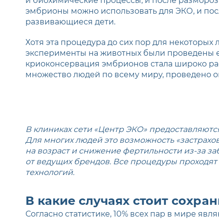
и биохимические процессы, и после размороз
эмбрионы можно использовать для ЭКО, и по
развивающиеся дети.
Хотя эта процедура до сих пор для некоторых 
эксперименты на животных были проведены еще
криоконсервация эмбрионов стала широко рас
множество людей по всему миру, проведено о
В клиниках сети «Центр ЭКО» предоставляются
Для многих людей это возможность «застрахо
на возраст и снижение фертильности из-за з
от ведущих брендов. Все процедуры проходят
технологий.
В какие случаях стоит сохр
Согласно статистике, 10% всех пар в мире яв