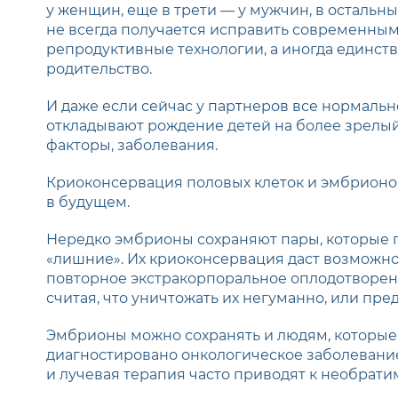
у женщин, еще в трети — у мужчин, в остальны
не всегда получается исправить современны
репродуктивные технологии, а иногда единст
родительство.
И даже если сейчас у партнеров все нормаль
откладывают рождение детей на более зрелый в
факторы, заболевания.
Криоконсервация половых клеток и эмбрионов
в будущем.
Нередко эмбрионы сохраняют пары, которые п
«лишние». Их криоконсервация даст возможно
повторное экстракорпоральное оплодотворен
считая, что уничтожать их негуманно, или п
Эмбрионы можно сохранять и людям, которые 
диагностировано онкологическое заболевание
и лучевая терапия часто приводят к необрат