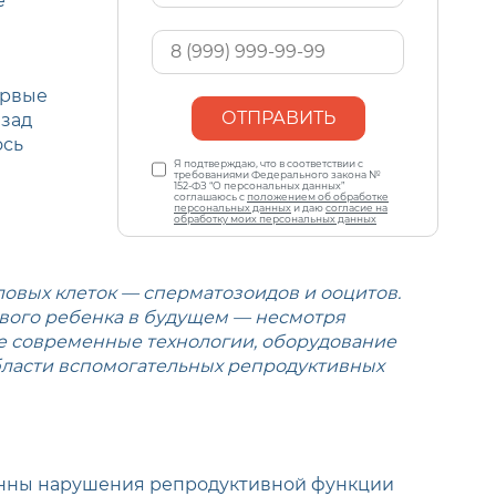
е
*
Ваш
телефон
ервые
*
азад
ось
Персональные
Я подтверждаю, что в соответствии с
данные
требованиями Федерального закона №
*
152-ФЗ “О персональных данных”
соглашаюсь с
положением об обработке
персональных данных
и даю
согласие на
обработку моих персональных данных
ловых клеток — сперматозоидов и ооцитов.
ового ребенка в будущем — несмотря
ее современные технологии, оборудование
области вспомогательных репродуктивных
твенны нарушения репродуктивной функции